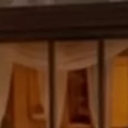
Check Out
8
Ago
2026
Camere
Bambini
1
0