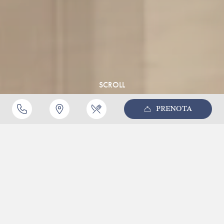
SCROLL
PRENOTA
CHIUDI
Home
Camere
Executive Suite
Executive Suite