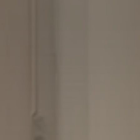
Check In
9
Ago
2026