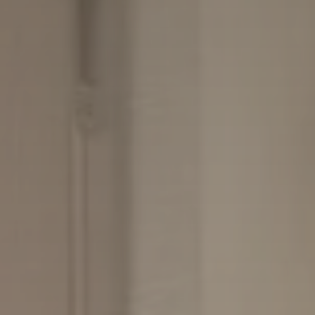
Check Out
10
Ago
2026
Adulti
Camere
Bambini
2
1
0
Modifica / Cancella prenotazione