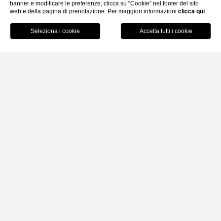
banner e modificare le preferenze, clicca su “Cookie” nel footer del sito
web e della pagina di prenotazione. Per maggiori informazioni
SCROLL
clicca qui
.
PRENOTA
CHIUDI
Home
Capodanno
Scegli il Lago di Garda come cornice per iniziare uno
Splendido 2026!
Ti aspettiamo al cenone di capodanno di B-Bay!