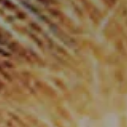
Check In
9
Ago
2026
Check Out
10
Ago
2026