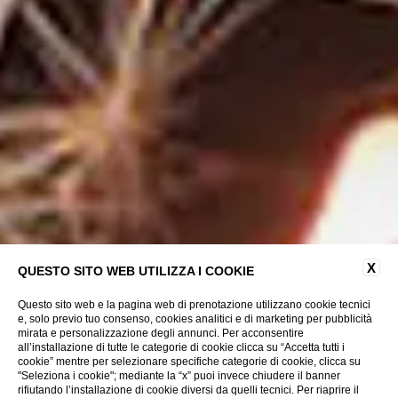
X
QUESTO SITO WEB UTILIZZA I COOKIE
Questo sito web e la pagina web di prenotazione utilizzano cookie tecnici
e, solo previo tuo consenso, cookies analitici e di marketing per pubblicità
mirata e personalizzazione degli annunci. Per acconsentire
all’installazione di tutte le categorie di cookie clicca su “Accetta tutti i
cookie” mentre per selezionare specifiche categorie di cookie, clicca su
"Seleziona i cookie"; mediante la “x” puoi invece chiudere il banner
rifiutando l’installazione di cookie diversi da quelli tecnici. Per riaprire il