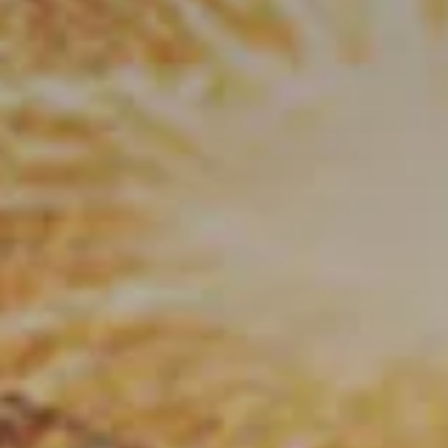
Adulti
Camere
Bambini
2
1
0
Modifica / Cancella prenotazione