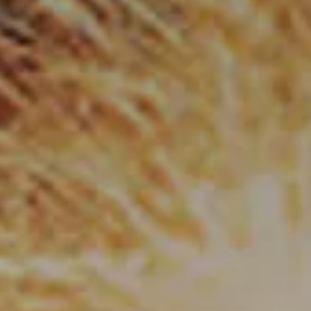
Check In
6
Ago
2026
Check Out
7
Ago
2026
Adulti
Zimmer
Bambini
2
1
0