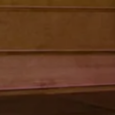
Check In
7
Ago
2026
Check Out
8
Ago
2026
Adulti
Zimmer
Bambini
2
1
0
Reservierung ändern / stornieren