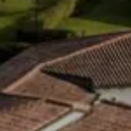
Check In
7
Ago
2026
Check Out
8
Ago
2026
Adulti
Zimmer
Bambini
2
1
0
Reservierung ändern / stornieren